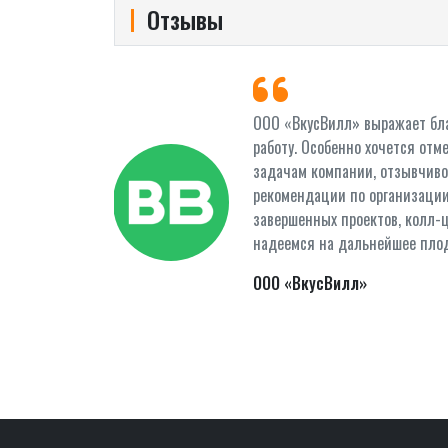
Отзывы
е
ООО «ВкусВилл» выражает бла
Мы рады, что
работу. Особенно хочется от
братную связь
задачам компании, отзывчиво
ность
рекомендации по организации
пы входящей
завершенных проектов, колл-
надеемся на дальнейшее плод
бизнес-задачи.
ООО «ВкусВилл»